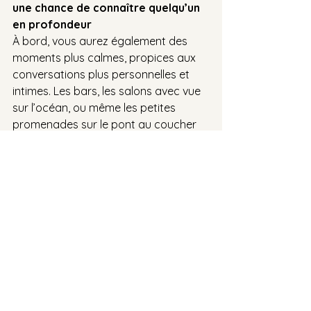
une chance de connaître quelqu’un 
en profondeur
À bord, vous aurez également des 
moments plus calmes, propices aux 
conversations plus personnelles et 
intimes. Les bars, les salons avec vue 
sur l’océan, ou même les petites 
promenades sur le pont au coucher 
du soleil sont des occasions parfaites 
pour discuter en tête-à-tête et 
vraiment apprendre à connaître 
quelqu’un. Une croisière offre ainsi 
l’opportunité de se détendre et de 
créer des liens plus profonds, loin des 
distractions quotidiennes.
Conclusion : Embarquez pour une 
aventure humaine !
Les croisières sont bien plus que de 