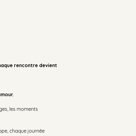
chaque rencontre devient 
amour.
ges, les moments 
rope, chaque journée 