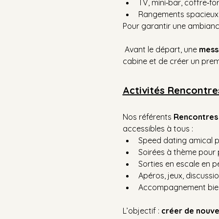
TV, mini‑bar, coffre‑for
Rangements spacieux
Pour garantir une ambiance
 Avant le départ, une 
messa
cabine et de créer un premi
Activités Rencontre
Nos référents 
Rencontres 
accessibles à tous :
Speed dating amical po
Soirées à thème pour p
Sorties en escale en p
Apéros, jeux, discussi
Accompagnement bienv
L’objectif : 
créer de nouve