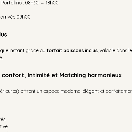
/ Portofino : 08h30 → 18h00
: arrivée 09h00
lus
que instant grâce au 
forfait boissons inclus
, valable dans l
e.
 confort, intimité et Matching harmonieux
térieures) offrent un espace moderne, élégant et parfaiteme
rés
tive