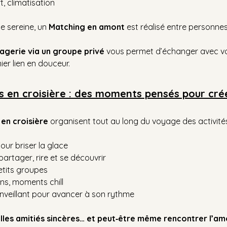
t, climatisation
 sereine, un 
Matching en amont
 est réalisé entre personn
gerie via un groupe privé
 vous permet d’échanger avec vo
er lien en douceur.
s en croisière : des moments pensés pour crée
en croisière
 organisent tout au long du voyage des activités 
ur briser la glace
artager, rire et se découvrir
etits groupes
ons, moments chill
eillant pour avancer à son rythme
lles amitiés sincères… et peut‑être même rencontrer l’am