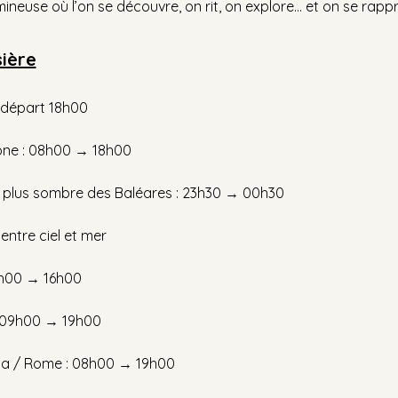
ineuse où l’on se découvre, on rit, on explore… et on se rapp
sière
: départ 18h00
one : 08h00 → 18h00
le plus sombre des Baléares : 23h30 → 00h30
 entre ciel et mer
07h00 → 16h00
: 09h00 → 19h00
hia / Rome : 08h00 → 19h00