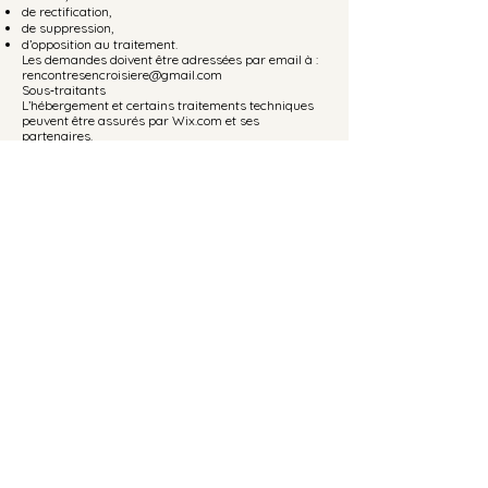
de rectification,
de suppression,
d’opposition au traitement.
Les demandes doivent être adressées par email à :
rencontresencroisiere@gmail.com
Sous‑traitants
L’hébergement et certains traitements techniques
peuvent être assurés par Wix.com et ses
partenaires.
6. Cookies
Le site peut utiliser des cookies destinés à :
améliorer l’expérience utilisateur,
analyser la navigation,
assurer le bon fonctionnement du site.
L’utilisateur peut configurer son navigateur pour
accepter ou refuser les cookies.
7. Conditions d’utilisation
L’utilisation du site implique l’acceptation pleine et
entière des présentes mentions légales.
L’utilisateur s’engage à ne pas porter atteinte au
bon fonctionnement du site, ni à tenter d’accéder à
des données non autorisées.
8. Médiation de la consommation
Conformément à l’article L.616‑1 du Code de la
consommation :